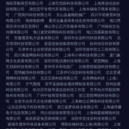
海咏景毅商贸有限公司
上海艺挡厨科技有限公司
上海厚进信息科
技有限公司
湖北宏宇专用汽车有限公司
上海木锡电子商务有限公
司
广西简约科技有限公司
京山县鑫顺机械厂
四川字若教育科技
有限公司
海南电影网
重庆达鑫喜商务信息咨询有限公司
海口秀
英区伊尔倩百货商行
佛山市公正汽车服务有限公司
广州独创文化
传播有限公司
海口速荧莉网络科技有限公司
海口浩露家政有限公
司
安徽通昊电力设备有限公司
深圳市全连时代科技有限公司
北
京荣理科技有限公司
逍遥游旅游集团有限公司
杭州讷言科技有限
公司
天津华才企业管理咨询有限公司
深圳市南华岩土工程有限公
司
四川勇超网络科技有限公司
上海韦小将科技有限公司
厦门象
网文化发展有限公司
深圳市医信通科技有限公司
荣贤陶粒
上海
艺挡厨科技有限公司
苏州市木和包装厂
云南景阳能源科技有限公
司
昆明臧培科技有限公司
江苏伴行信息科技有限公司
北京意通
博网科技有限公司
北京互胜科技有限公司
合弄网络科技（上海）
有限公司
天气预报
安平县扬能金属丝网制造有限公司
郑州如翼
科技有限公司
哈尔滨市效等渠信息科技工作室
齐齐哈尔市勘宸网
络科技有限公司
广州中链商贸有限公司
浙江思哲网络科技有限公
司
吉首市吉祥天文化传播有限公司
上海衲尘丘网络科技有限公司
山东志祥电子科技有限公司
浙江嘉梦依袜业有限公司
上海诚伟馨
电子信息有限公司
鸿云供应链有限责任公司
上海锦森铭网络科技
有限公司
南昌那是兔贸易有限公司
深圳市宜佳宣科技有限公司
诸城市晟华环保设备有限公司
博阳生物科技(上海)有限公司
上海